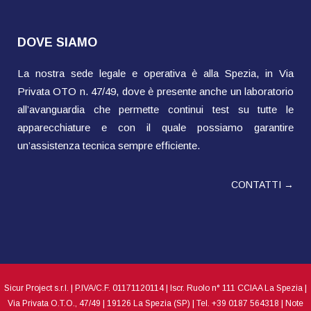
DOVE SIAMO
La nostra sede legale e operativa è alla Spezia, in Via
Privata OTO n. 47/49, dove è presente anche un laboratorio
all’avanguardia che permette continui test su tutte le
apparecchiature e con il quale possiamo garantire
un’assistenza tecnica sempre efficiente.
CONTATTI →
Sicur Project s.r.l. | P.IVA/C.F. 01171120114 | Iscr. Ruolo n° 111 CCIAA La Spezia |
Via Privata O.T.O., 47/49 | 19126 La Spezia (SP) | Tel. +39 0187 564318 |
Note