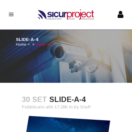
SLIDE-A-4
Home
>
>
slide-a-4
30 SET
SLIDE-A-4
Pubblicato alle 17:26h
in
by
Staff