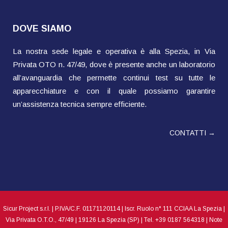
DOVE SIAMO
La nostra sede legale e operativa è alla Spezia, in Via
Privata OTO n. 47/49, dove è presente anche un laboratorio
all’avanguardia che permette continui test su tutte le
apparecchiature e con il quale possiamo garantire
un’assistenza tecnica sempre efficiente.
CONTATTI →
Sicur Project s.r.l. | P.IVA/C.F. 01171120114 | Iscr. Ruolo n° 111 CCIAA La Spezia |
Via Privata O.T.O., 47/49 | 19126 La Spezia (SP) | Tel. +39 0187 564318 |
Note