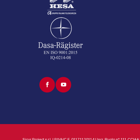
Sicur Project s.r.l. | P.IVA/C.F. 01171120114 | Iscr. Ruolo n° 111 CCI