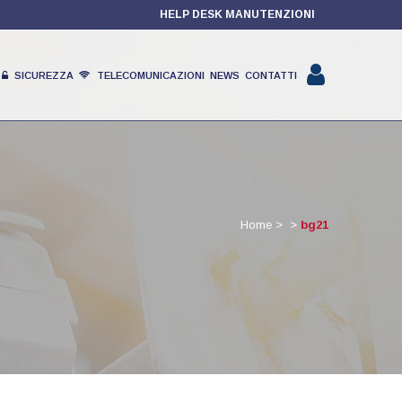
HELP DESK MANUTENZIONI
SICUREZZA
TELECOMUNICAZIONI
NEWS
CONTATTI
PRODOTTI
Home
>
>
bg21
PARTNER