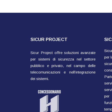
SICUR PROJECT
SI
Sicu
Sicur Project offre soluzioni avanzate
per l
per sistemi di sicurezza nel settore
sicu
pubblico e privato, nel campo delle
cons
telecomunicazioni e nell’integrazione
Parte
dei sistemi.
ser
servi
per
fun
temp