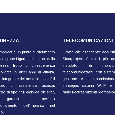
CUREZZA
TELECOMUNICAZIONI
rproject è un punto di riferimento
Grazie alle esperienze acquisit
a regione Liguria nel settore della
Sicurproject è tra i più qual
rezza, frutto di un’esperienza
installatori di impian
olidata in dieci anni di attività.
telecomunicazioni, con sistemi
 integrante dei nostri impianti è il
gestione e la trasmissione
vizio di assistenza tecnica,
immagini, sistemi Wi-Fi e 
zio di tipo “full-service on site”,
radio ricetrasmittenti profession
 garantire il perfetto
zionamento dell’impianto nel
o.