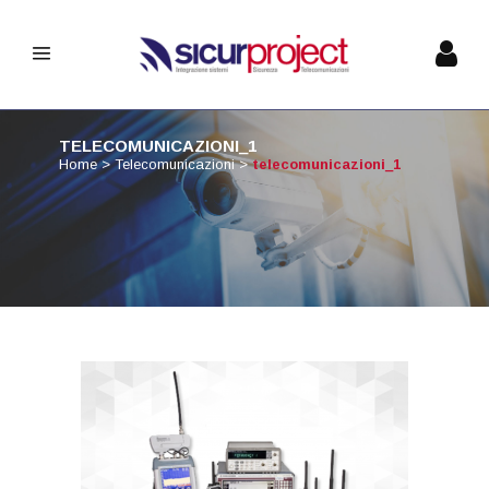
TELECOMUNICAZIONI_1
Home
>
Telecomunicazioni
>
telecomunicazioni_1