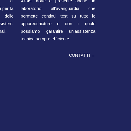
ti di
47/49, dove è presente anche un
 per la
laboratorio all’avanguardia che
 delle
permette continui test su tutte le
sistemi
apparecchiature e con il quale
ali.
possiamo garantire un’assistenza
tecnica sempre efficiente.
CONTATTI →