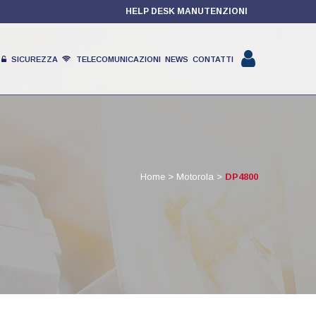
HELP DESK MANUTENZIONI
SICUREZZA
TELECOMUNICAZIONI
NEWS
CONTATTI
PRODOTTI
Home
>
Motorola
>
DP4800
PARTNER