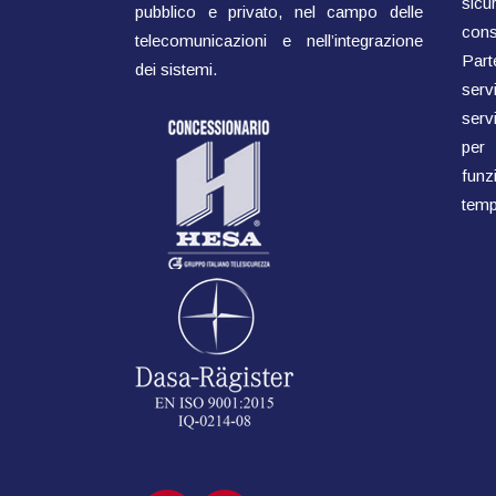
sicu
pubblico e privato, nel campo delle
cons
telecomunicazioni e nell’integrazione
Parte
dei sistemi.
ser
servi
per
fun
temp