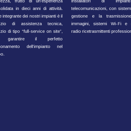
rezza, frutto di un’esperienza
installatori di impian
olidata in dieci anni di attività.
telecomunicazioni, con sistemi
 integrante dei nostri impianti è il
gestione e la trasmissione
vizio di assistenza tecnica,
immagini, sistemi Wi-Fi e 
zio di tipo “full-service on site”,
radio ricetrasmittenti profession
 garantire il perfetto
zionamento dell’impianto nel
o.