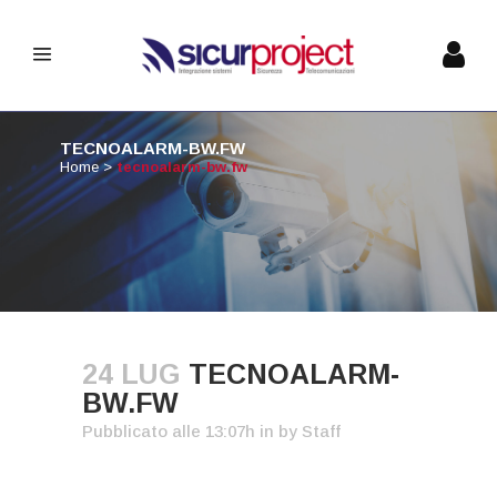
TECNOALARM-BW.FW
Home
>
tecnoalarm-bw.fw
24 LUG
TECNOALARM-
BW.FW
Pubblicato alle 13:07h
in
by
Staff