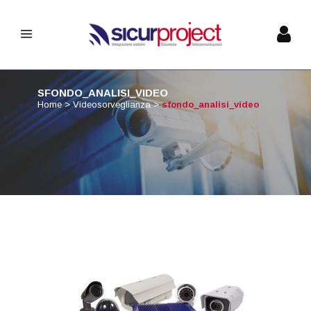
SFONDO_ANALISI_VIDEO
Home
>
Videosorveglianza
>
sfondo_analisi_video