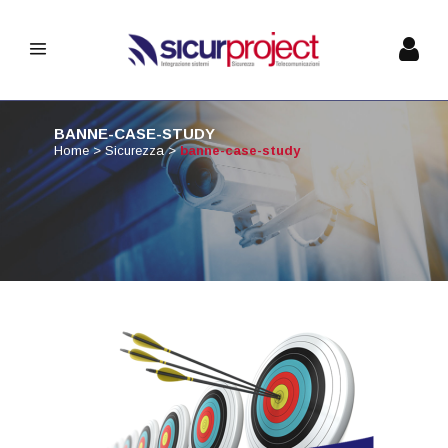
BANNE-CASE-STUDY
Home
>
Sicurezza
>
banne-case-study