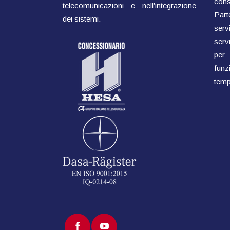
cons
telecomunicazioni e nell’integrazione
Parte
dei sistemi.
ser
servi
per
fun
temp