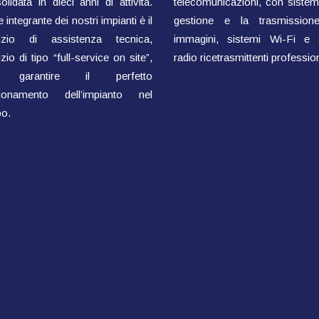
olidata in dieci anni di attività.
telecomunicazioni, con sistemi
 integrante dei nostri impianti è il
gestione e la trasmissione
vizio di assistenza tecnica,
immagini, sistemi Wi-Fi e 
zio di tipo “full-service on site”,
radio ricetrasmittenti profession
 garantire il perfetto
zionamento dell’impianto nel
o.