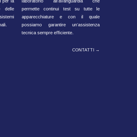
 per la
laboratorio all’avanguardia che
 delle
permette continui test su tutte le
sistemi
apparecchiature e con il quale
ali.
possiamo garantire un’assistenza
tecnica sempre efficiente.
CONTATTI →