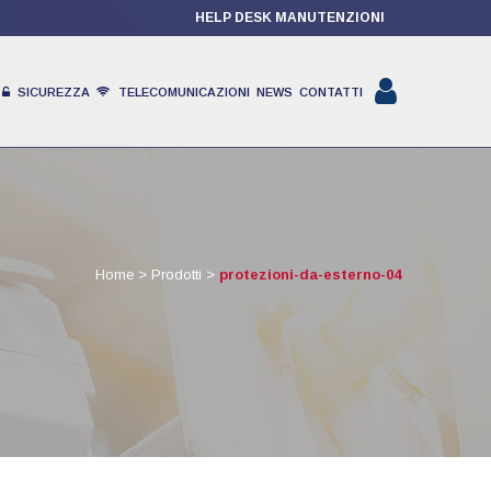
HELP DESK MANUTENZIONI
SICUREZZA
TELECOMUNICAZIONI
NEWS
CONTATTI
PRODOTTI
Home
>
Prodotti
>
protezioni-da-esterno-04
PARTNER