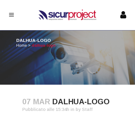
DALHUA-LOGO
Home
>
dalhua-logo
07 MAR
DALHUA-LOGO
Pubblicato alle 15:34h
in
by
Staff