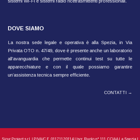
sistemi Wi-Fi e sistemi radio ricetrasmittenti professionali.
DOVE SIAMO
La nostra sede legale e operativa è alla Spezia, in Via
Privata OTO n. 47/49, dove è presente anche un laboratorio
all’avanguardia che permette continui test su tutte le
apparecchiature e con il quale possiamo garantire
un’assistenza tecnica sempre efficiente.
CONTATTI →
Sicur Project s.r.l. | P.IVA/C.F. 01171120114 | Iscr. Ruolo n° 111 CCIAA La Spezia |