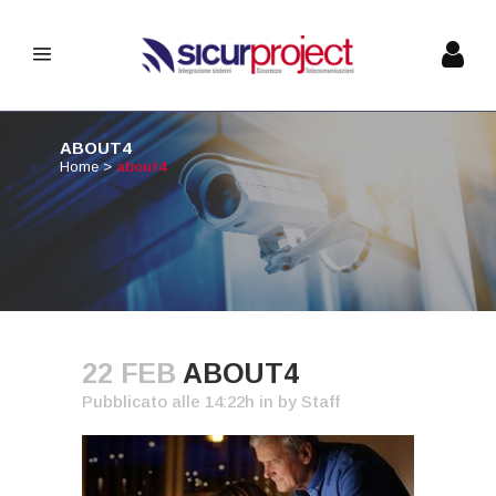
ABOUT4
Home
>
about4
22 FEB
ABOUT4
Pubblicato alle 14:22h
in
by
Staff