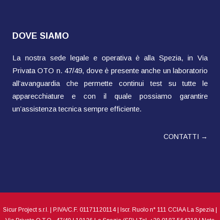
DOVE SIAMO
La nostra sede legale e operativa è alla Spezia, in Via
Privata OTO n. 47/49, dove è presente anche un laboratorio
all’avanguardia che permette continui test su tutte le
apparecchiature e con il quale possiamo garantire
un’assistenza tecnica sempre efficiente.
CONTATTI →
Sicur Project s.r.l. | P.IVA/C.F. 01171120114 | Iscr. Ruolo n° 111 CCIAA La Spezia |