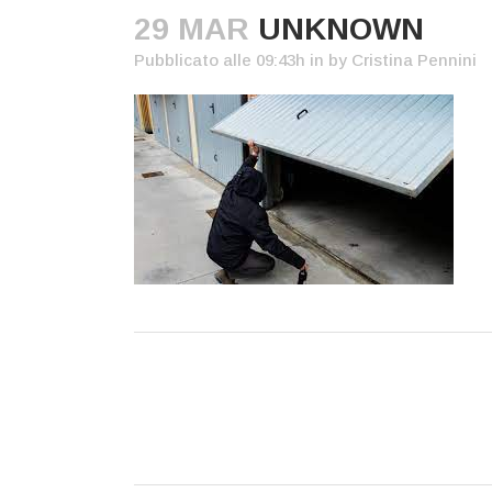
29 MAR
UNKNOWN
Pubblicato alle 09:43h
in
by
Cristina Pennini