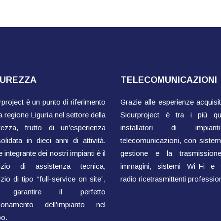
CUREZZA
TELECOMUNICAZIONI
rproject è un punto di riferimento
Grazie alle esperienze acquisit
a regione Liguria nel settore della
Sicurproject è tra i più qual
rezza, frutto di un’esperienza
installatori di impian
olidata in dieci anni di attività.
telecomunicazioni, con sistemi
 integrante dei nostri impianti è il
gestione e la trasmissione
vizio di assistenza tecnica,
immagini, sistemi Wi-Fi e 
zio di tipo “full-service on site”,
radio ricetrasmittenti profession
 garantire il perfetto
zionamento dell’impianto nel
o.