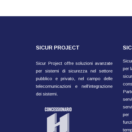
SICUR PROJECT
SI
Sicu
Sicur Project offre soluzioni avanzate
per l
per sistemi di sicurezza nel settore
sicu
pubblico e privato, nel campo delle
cons
telecomunicazioni e nell’integrazione
Parte
dei sistemi.
ser
servi
per
fun
temp