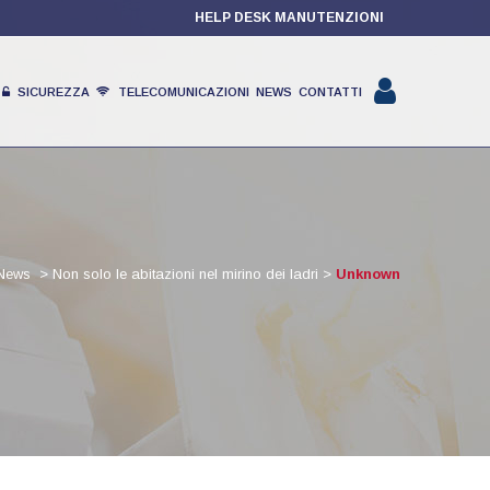
HELP DESK MANUTENZIONI
SICUREZZA
TELECOMUNICAZIONI
NEWS
CONTATTI
PRODOTTI
News
>
Non solo le abitazioni nel mirino dei ladri
>
Unknown
PARTNER