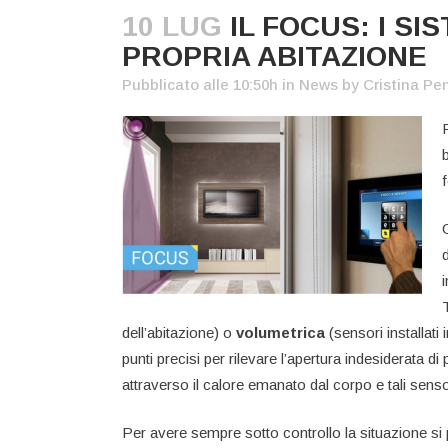
10 LUG
IL FOCUS: I SI
PROPRIA ABITAZIONE
Pubblicato alle 10:50h
in
News
by
Cristina Pe
i
dell’abitazione) o
volumetrica
(sensori installati
punti precisi per rilevare l’apertura indesiderata di 
attraverso il calore emanato dal corpo e tali senso
Per avere sempre sotto controllo la situazione si