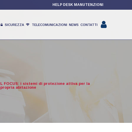
HELP DESK MANUTENZIONI
SICUREZZA
TELECOMUNICAZIONI
NEWS
CONTATTI
PRODOTTI
PARTNER
IL FOCUS: i sistemi di protezione attiva per la
 propria abitazione