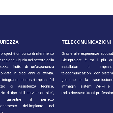
CUREZZA
TELECOMUNICAZIONI
rproject è un punto di riferimento
Grazie alle esperienze acquisit
a regione Liguria nel settore della
Sicurproject è tra i più qual
rezza, frutto di un’esperienza
installatori di impian
olidata in dieci anni di attività.
telecomunicazioni, con sistemi
 integrante dei nostri impianti è il
gestione e la trasmissione
vizio di assistenza tecnica,
immagini, sistemi Wi-Fi e 
zio di tipo “full-service on site”,
radio ricetrasmittenti profession
 garantire il perfetto
zionamento dell’impianto nel
o.