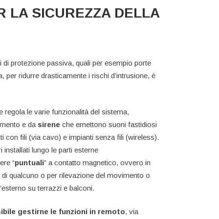
ER LA SICUREZZA DELLA
i di protezione passiva, quali per esempio porte
a, per ridurre drasticamente i rischi d’intrusione, è
 regola le varie funzionalità del sistema,
rtamento e da
sirene
che emettono suoni fastidiosi
i con fili (via cavo) e impianti senza fili (wireless).
 installati lungo le parti esterne
ere “
puntuali
” a contatto magnetico, ovvero in
za di qualcuno o per rilevazione del movimento o
’esterno su terrazzi e balconi.
ibile gestirne le funzioni in remoto
, via