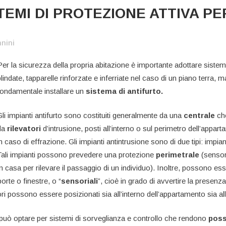
STEMI DI PROTEZIONE ATTIVA P
nnini
Per la sicurezza della propria abitazione è importante adottare sistem
blindate, tapparelle rinforzate e inferriate nel caso di un piano terra, m
fondamentale installare un
sistema di antifurto.
Gli impianti antifurto sono costituiti generalmente da una
centrale
che
da
rilevatori
d’intrusione, posti all’interno o sul perimetro dell’appa
n caso di effrazione. Gli impianti antintrusione sono di due tipi: impiant
Tali impianti possono prevedere una protezione
perimetrale
(sensori
 in casa per rilevare il passaggio di un individuo). Inoltre, possono ess
porte o finestre, o “
sensoriali
”, cioè in grado di avvertire la presen
ri possono essere posizionati sia all’interno dell’appartamento sia all
 può optare per sistemi di sorveglianza e controllo che rendono
poss