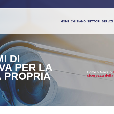
HOME
CHI SIAMO
SETTORI
SERVIZI
PRODOTTI
I DI
VA PER LA
PARTNER
Home
>
News
>
A PROPRIA
sicurezza della