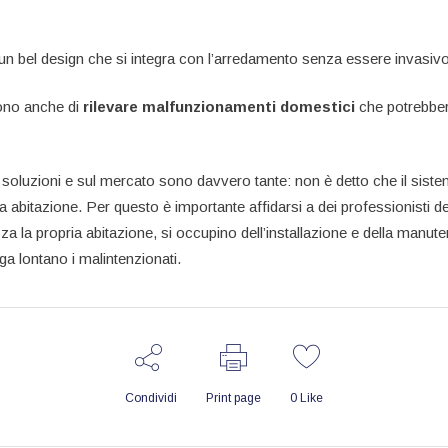
 un bel design che si integra con l’arredamento senza essere invasivo
tono anche di
rilevare malfunzionamenti domestici
che potrebber
 soluzioni e sul mercato sono davvero tante: non è detto che il siste
a abitazione. Per questo è importante affidarsi a dei professionisti d
za la propria abitazione, si occupino dell’installazione e della manute
a lontano i malintenzionati.
Condividi
Print page
0
Like