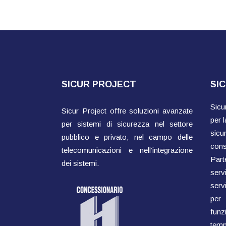
SICUR PROJECT
SI
Sicu
Sicur Project offre soluzioni avanzate
per l
per sistemi di sicurezza nel settore
sicu
pubblico e privato, nel campo delle
cons
telecomunicazioni e nell’integrazione
Parte
dei sistemi.
ser
servi
per
fun
temp