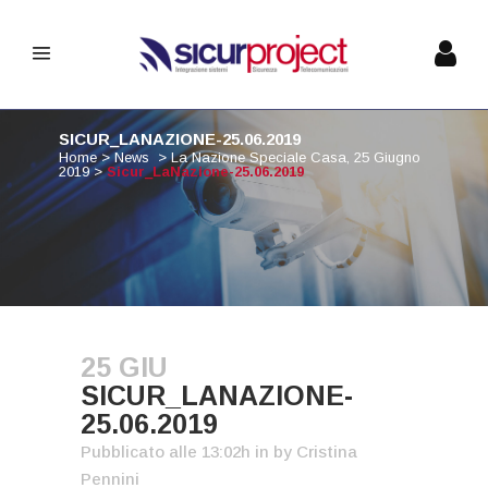
SICUR_LANAZIONE-25.06.2019
Home
>
News
>
La Nazione Speciale Casa, 25 Giugno
2019
>
Sicur_LaNazione-25.06.2019
25 GIU
SICUR_LANAZIONE-
25.06.2019
Pubblicato alle 13:02h
in
by
Cristina
Pennini