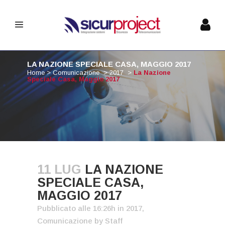
LA NAZIONE SPECIALE CASA, MAGGIO 2017
Home
>
Comunicazione
>
2017
>
La Nazione
Speciale Casa, Maggio 2017
11 LUG
LA NAZIONE
SPECIALE CASA,
MAGGIO 2017
Pubblicato alle 16:26h
in
2017
,
Comunicazione
by
Staff