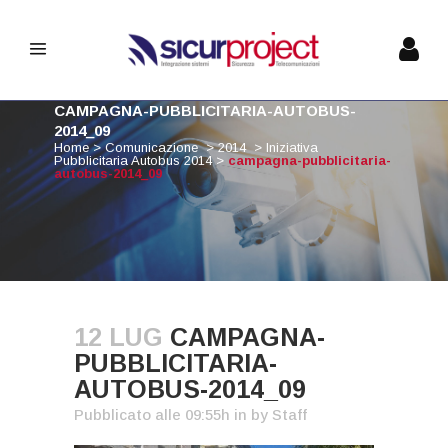
CAMPAGNA-PUBBLICITARIA-AUTOBUS-
2014_09
Home
>
Comunicazione
>
2014
>
Iniziativa
Pubblicitaria Autobus 2014
>
campagna-pubblicitaria-
autobus-2014_09
12 LUG
CAMPAGNA-
PUBBLICITARIA-
AUTOBUS-2014_09
Pubblicato alle 09:55h
in
by
Staff