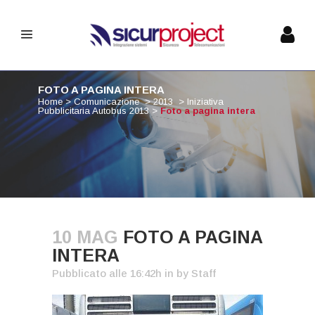
FOTO A PAGINA INTERA
Home
>
Comunicazione
>
2013
>
Iniziativa
Pubblicitaria Autobus 2013
>
Foto a pagina intera
10 MAG
FOTO A PAGINA
INTERA
Pubblicato alle 16:42h
in
by
Staff