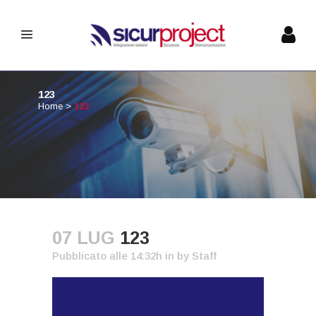
123
Home
>
123
07 LUG
123
Pubblicato alle 14:32h
in
by
Staff